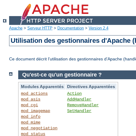
Apache
>
Serveur HTTP
>
Documentation
>
Version 2.4
Utilisation des gestionnaires d'Apache (
Ce document décrit l'utilisation des gestionnaires d'Apache (handl
Qu'est-ce qu'un gestionnaire ?
Modules Apparentés
Directives Apparentées
mod_actions
Action
mod_asis
AddHandler
mod_cgi
RemoveHandler
mod_imagemap
SetHandler
mod_info
mod_mime
mod_negotiation
mod_status