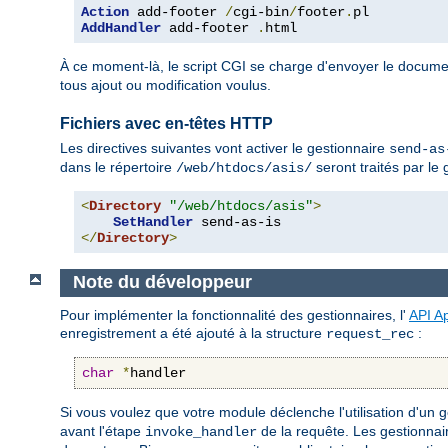
Action
 add-footer 
/
cgi-bin
/
footer
.
AddHandler
 add-footer 
.
html
À ce moment-là, le script CGI se charge d'envoyer le docume
tous ajout ou modification voulus.
Fichiers avec en-têtes HTTP
Les directives suivantes vont activer le gestionnaire
send-as
dans le répertoire
seront traités par le
/web/htdocs/asis/
<
Directory
"/web/htdocs/asis"
>
SetHandler
</
Directory
>
Note du développeur
Pour implémenter la fonctionnalité des gestionnaires, l'
API A
enregistrement a été ajouté à la structure
:
request_rec
char
*
handler
Si vous voulez que votre module déclenche l'utilisation d'un ges
avant l'étape
de la requête. Les gestionnai
invoke_handler