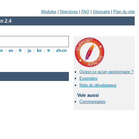
Modules
|
Directives
|
FAQ
|
Glossaire
|
Plan du site
n 2.4
en
|
es
|
fr
|
ja
|
ko
|
tr
|
zh-cn
Qu'est-ce qu'un gestionnaire ?
Exemples
Note du développeur
Voir aussi
Commentaires