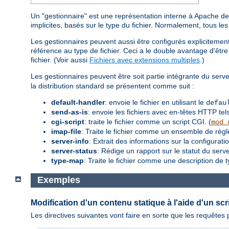
Un "gestionnaire" est une représentation interne à Apache de l
implicites, basés sur le type du fichier. Normalement, tous le
Les gestionnaires peuvent aussi être configurés explicitement,
référence au type de fichier. Ceci a le double avantage d'être 
fichier. (Voir aussi
Fichiers avec extensions multiples
.)
Les gestionnaires peuvent être soit partie intégrante du serve
la distribution standard se présentent comme suit :
default-handler
: envoie le fichier en utilisant le
defau
send-as-is
: envoie les fichiers avec en-têtes HTTP tels
cgi-script
: traite le fichier comme un script CGI. (
mod_
imap-file
: Traite le fichier comme un ensemble de règ
server-info
: Extrait des informations sur la configurati
server-status
: Rédige un rapport sur le statut du serve
type-map
: Traite le fichier comme une description de 
Exemples
Modification d'un contenu statique à l'aide d'un scr
Les directives suivantes vont faire en sorte que les requête