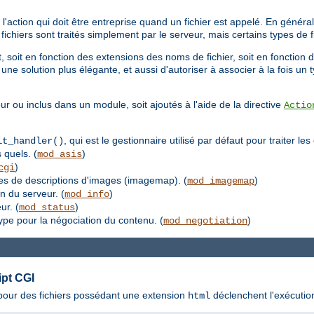
'action qui doit être entreprise quand un fichier est appelé. En général,
s fichiers sont traités simplement par le serveur, mais certains types de
 soit en fonction des extensions des noms de fichier, soit en fonction d
une solution plus élégante, et aussi d'autoriser à associer à la fois un
ur ou inclus dans un module, soit ajoutés à l'aide de la directive
Actio
, qui est le gestionnaire utilisé par défaut pour traiter le
lt_handler()
 quels. (
)
mod_asis
)
cgi
les de descriptions d'images (imagemap). (
)
mod_imagemap
on du serveur. (
)
mod_info
ur. (
)
mod_status
type pour la négociation du contenu. (
)
mod_negotiation
ipt CGI
s pour des fichiers possédant une extension
déclenchent l'exécutio
html