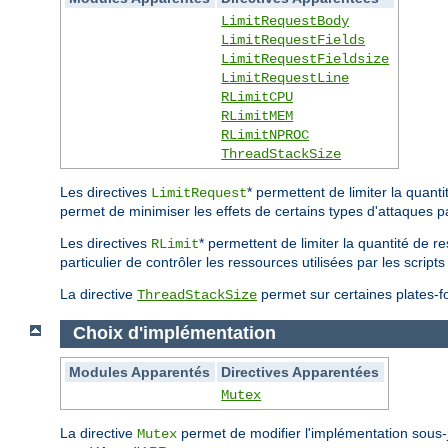
LimitRequestBody
LimitRequestFields
LimitRequestFieldsize
LimitRequestLine
RLimitCPU
RLimitMEM
RLimitNPROC
ThreadStackSize
Les directives
* permettent de limiter la quan
LimitRequest
permet de minimiser les effets de certains types d'attaques p
Les directives
* permettent de limiter la quantité de r
RLimit
particulier de contrôler les ressources utilisées par les scri
La directive
permet sur certaines plates-for
ThreadStackSize
Choix d'implémentation
Modules Apparentés
Directives Apparentées
Mutex
La directive
permet de modifier l'implémentation sous
Mutex