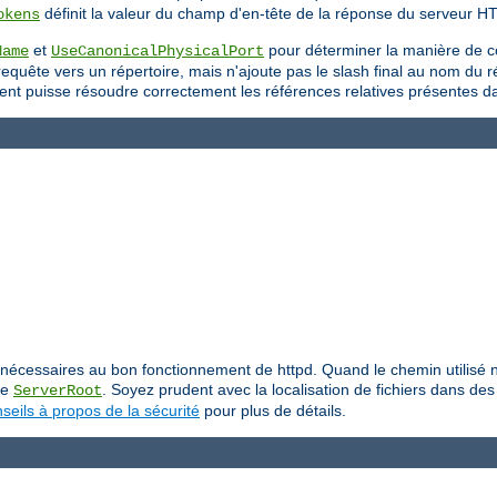
définit la valeur du champ d'en-tête de la réponse du serveur H
okens
et
pour déterminer la manière de c
Name
UseCanonicalPhysicalPort
uête vers un répertoire, mais n'ajoute pas le slash final au nom du répe
 client puisse résoudre correctement les références relatives présentes 
iers nécessaires au bon fonctionnement de httpd. Quand le chemin utilis
ive
. Soyez prudent avec la localisation de fichiers dans des 
ServerRoot
seils à propos de la sécurité
pour plus de détails.