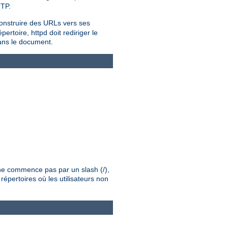
TTP.
onstruire des URLs vers ses
rtoire, httpd doit rediriger le
dans le document.
é ne commence pas par un slash (/),
répertoires où les utilisateurs non