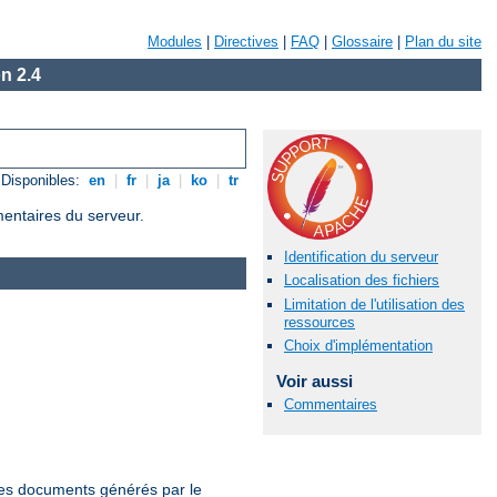
Modules
|
Directives
|
FAQ
|
Glossaire
|
Plan du site
n 2.4
Disponibles:
en
|
fr
|
ja
|
ko
|
tr
mentaires du serveur.
Identification du serveur
Localisation des fichiers
Limitation de l'utilisation des
ressources
Choix d'implémentation
Voir aussi
Commentaires
 les documents générés par le