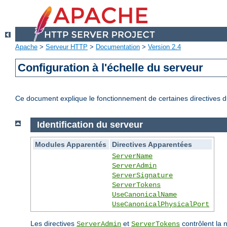
Apache
>
Serveur HTTP
>
Documentation
>
Version 2.4
Configuration à l'échelle du serveur
Ce document explique le fonctionnement de certaines directives du
Identification du serveur
Modules Apparentés
Directives Apparentées
ServerName
ServerAdmin
ServerSignature
ServerTokens
UseCanonicalName
UseCanonicalPhysicalPort
Les directives
et
contrôlent la 
ServerAdmin
ServerTokens