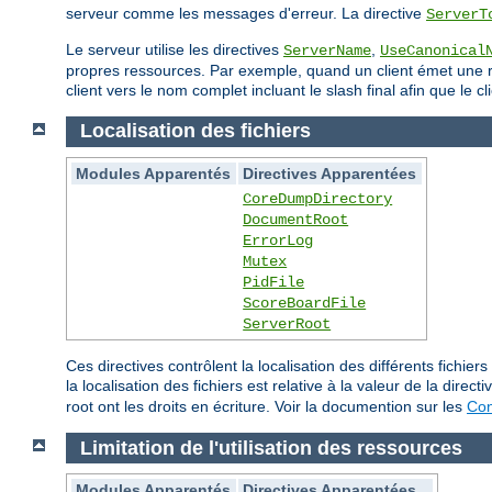
serveur comme les messages d'erreur. La directive
ServerT
Le serveur utilise les directives
,
ServerName
UseCanonical
propres ressources. Par exemple, quand un client émet une req
client vers le nom complet incluant le slash final afin que le
Localisation des fichiers
Modules Apparentés
Directives Apparentées
CoreDumpDirectory
DocumentRoot
ErrorLog
Mutex
PidFile
ScoreBoardFile
ServerRoot
Ces directives contrôlent la localisation des différents fich
la localisation des fichiers est relative à la valeur de la direct
root ont les droits en écriture. Voir la documention sur les
Con
Limitation de l'utilisation des ressources
Modules Apparentés
Directives Apparentées