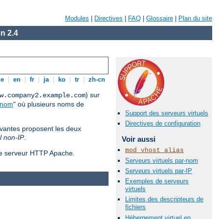
Modules
|
Directives
|
FAQ
|
Glossaire
|
Plan du site
n 2.4
de
|
en
|
fr
|
ja
|
ko
|
tr
|
zh-cn
) sur
w.company2.example.com
-nom
" où plusieurs noms de
Support des serveurs virtuels
Directives de configuration
ivantes proposent les deux
l non-IP
.
Voir aussi
mod_vhost_alias
 le serveur HTTP Apache.
Serveurs virtuels par-nom
Serveurs virtuels par-IP
Exemples de serveurs
virtuels
Limites des descripteurs de
fichiers
Hébergement virtuel en