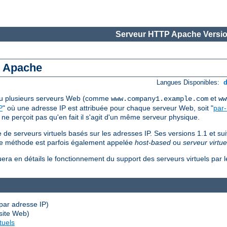
Serveur HTTP Apache Versio
s Apache
Langues Disponibles:
 ou plusieurs serveurs Web (comme
et
www.company1.example.com
ww
P
" où une adresse IP est attribuée pour chaque serveur Web, soit "
par
 ne perçoit pas qu'en fait il s'agit d'un même serveur physique.
de serveurs virtuels basés sur les adresses IP. Ses versions 1.1 et su
ème méthode est parfois également appelée
host-based
ou
serveur virtue
uera en détails le fonctionnement du support des serveurs virtuels par
par adresse IP)
site Web)
tuels