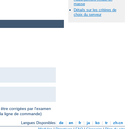
masse
Détails sur les critères de
choix du serveur
 être corrigées par l'examen
 la ligne de commande)
Langues Disponibles:
de
|
en
|
fr
|
ja
|
ko
|
tr
|
zh-cn