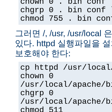
chown 0 . bin conf 
chgrp 0 . bin conf 
chmod 755 . bin con
그러면 /, /usr, /usr/loc
있다. httpd 실행파일을
보호해야 한다:
cp httpd /usr/local
chown 0
/usr/local/apache/b
chgrp 0
/usr/local/apache/b
chmod 511