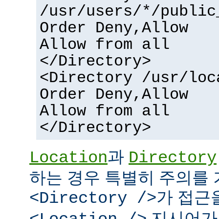
/usr/users/*/public
Order Deny,Allow
Allow from all
</Directory>
<Directory /usr/loc
Order Deny,Allow
Allow from all
</Directory>
과
Location
Directory
하는 경우 특별히 주의를 
가 접근
<Directory />
지시어가 