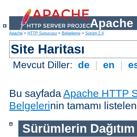
Apache 
Apache
>
HTTP Sunucusu
>
Belgeleme
>
Sürüm 2.4
Site Haritası
Mevcut Diller:
de
|
en
|
e
Bu sayfada
Apache HTTP S
Belgeleri
nin tamamı listelen
Sürümlerin Dağıtım B