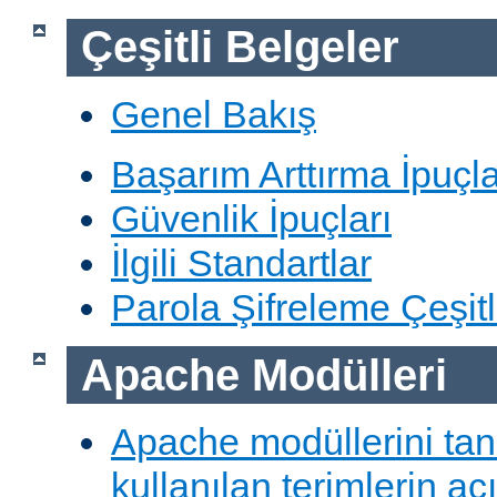
Çeşitli Belgeler
Genel Bakış
Başarım Arttırma İpuçla
Güvenlik İpuçları
İlgili Standartlar
Parola Şifreleme Çeşitl
Apache Modülleri
Apache modüllerini ta
kullanılan terimlerin aç