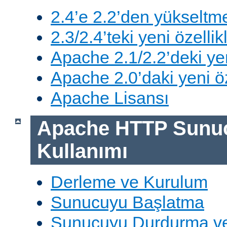
2.4’e 2.2’den yükseltm
2.3/2.4’teki yeni özellik
Apache 2.1/2.2’deki yen
Apache 2.0’daki yeni öz
Apache Lisansı
Apache HTTP Sunu
Kullanımı
Derleme ve Kurulum
Sunucuyu Başlatma
Sunucuyu Durdurma ve