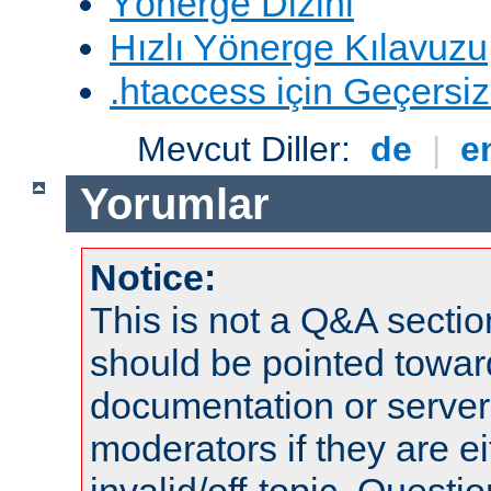
Yönerge Dizini
Hızlı Yönerge Kılavuzu
.htaccess için Geçersizl
Mevcut Diller:
de
|
e
Yorumlar
Notice:
This is not a Q&A sect
should be pointed towar
documentation or serve
moderators if they are 