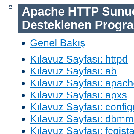
Apache HTTP Sunu
Desteklenen Progra
Genel Bakış
Kılavuz Sayfası: httpd
Kılavuz Sayfası: ab
Kılavuz Sayfası: apach
Kılavuz Sayfası: apxs
Kılavuz Sayfası: config
Kılavuz Sayfası: dbm
Kılavuz Sayfası: fcgista