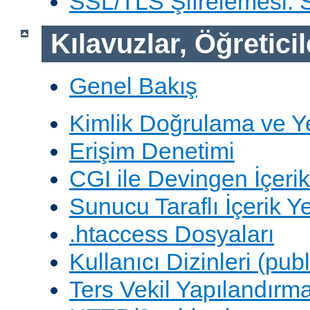
SSL/TLS Şifrelemesi:
Kılavuzlar, Öğreticil
Genel Bakış
Kimlik Doğrulama ve Y
Erişim Denetimi
CGI ile Devingen İçerik
Sunucu Taraflı İçerik Y
.htaccess Dosyaları
Kullanıcı Dizinleri (pub
Ters Vekil Yapılandırm