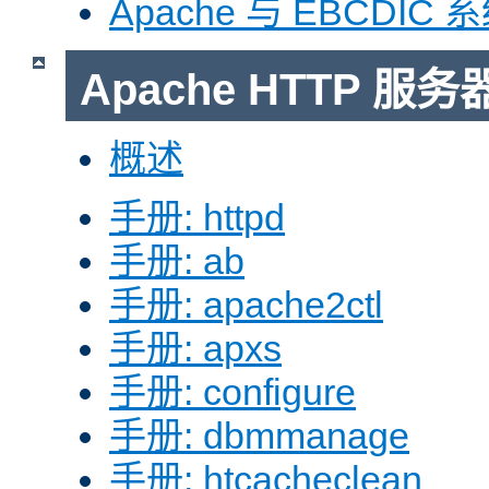
Apache 与 EBCDIC 
Apache HTTP 
概述
手册: httpd
手册: ab
手册: apache2ctl
手册: apxs
手册: configure
手册: dbmmanage
手册: htcacheclean